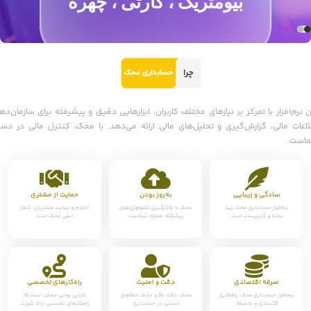
بیومتریک ، کارتی ، چهره
حسابداری دیگر پیچیده نیست!
خرید و دریافت مشاوره
ن نرم‌افزار با تمرکز بر نیازهای مختلف کاربران، ابزارهایی دقیق و پیشرفته برای سازمان‌ده
لاعات مالی، گزارش‌گیری و تحلیل‌های مالی ارائه می‌دهد. با محک، کنترل مالی در دس
است.
سادگی و زیبایی
به‌روز بودن
حمایت از مشتری
نرم‌افزار حسابداری محک زیبا،
محک با به‌کارگیری تکنولوژی‌های
احترام و رضایت مشتریان، شعار
ساده و کاربرپسند است.
پیشرفته، همراه شماست.
اصلی محک است.
صرفه اقتصادی
دقت و امنیت
راه‌کارهای تخصصی
نرم‌افزار حسابداری محک، راهکاری
محک، دقت بالا و حذف خطاهای
کارایی زمانی ممکن است که
اقتصادی و به‌صرفه.
انسانی در حسابداری.
راهکارهای تخصصی ارائه شوند.