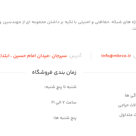
 از سال1390 با هدف طراحی و اجرای پروژه های شبکه ،حفاظتی و امنیتی با تکیه بر داشتن مجموعه ای از مهن
ت.
ل:
info@mbrco.ir
آدرس:
سیرجان :میدان امام حسین ، ابتدای 
زمان بندی فروشگاه
شنبه تا پنچ شنبه:
گی ها
ساعت 7 الی ۲۱
ات حراجی
 متداول
پنج شنبه ها:
7 الی 12