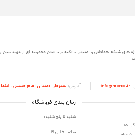
 از سال1390 با هدف طراحی و اجرای پروژه های شبکه ،حفاظتی و امنیتی با تکیه بر داشتن مجموعه ای از مهن
ت.
ل:
info@mbrco.ir
آدرس:
سیرجان :میدان امام حسین ، ابتدای 
زمان بندی فروشگاه
شنبه تا پنچ شنبه:
گی ها
ساعت 7 الی ۲۱