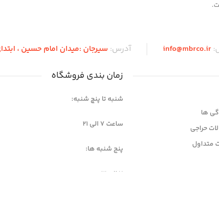
ت.
ل:
info@mbrco.ir
آدرس:
سیرجان :میدان امام حسین ، ابتدای 
زمان بندی فروشگاه
شنبه تا پنچ شنبه:
گی ها
ساعت 7 الی ۲۱
ات حراجی
 متداول
پنج شنبه ها:
7 الی 12