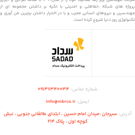
شرکت مهندسی برتر رها فعالیت خود را از سال1390 با هدف طراحی و اجرای
پروژه های شبکه ،حفاظتی و امنیتی با تکیه بر داشتن مجموعه ای از
مهندسین و نیروهای انسانی مجرب و با در اختیار داشتن برترین فن آوری و
تکنولوژی روز دنیا شروع کرده است.
شماره تماس:
۰۹136340034
ایمیل:
info@mbrco.ir
آدرس:
سیرجان :میدان امام حسین ، ابتدای طالقانی جنوبی ، نبش
کوچه اول ، پلاک 214