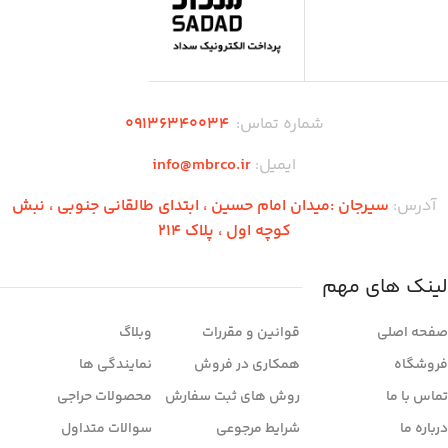
شماره تماس:
۰۹136340034
ایمیل:
info@mbrco.ir
آدرس:
سیرجان :میدان امام حسین ، ابتدای طالقانی جنوبی ، نبش
کوچه اول ، پلاک 214
لینک های مهم
صفحه اصلی
قوانین و مقررات
وبلاگ
فروشگاه
همکاری در فروش
نمایندگی ها
تماس با ما
روش های ثبت سفارش
محصولات حراجی
درباره ما
شرایط مرجوعی
سوالات متداول