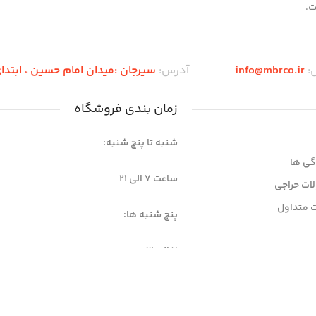
ت.
ل:
info@mbrco.ir
آدرس:
سیرجان :میدان امام حسین ، ابتدای 
زمان بندی فروشگاه
شنبه تا پنچ شنبه:
گی ها
ساعت 7 الی ۲۱
ات حراجی
 متداول
پنج شنبه ها:
7 الی 12