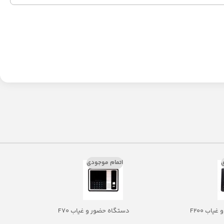
ی
اتمام موجودی
اب F200
دستگاه حضور و غیاب F70