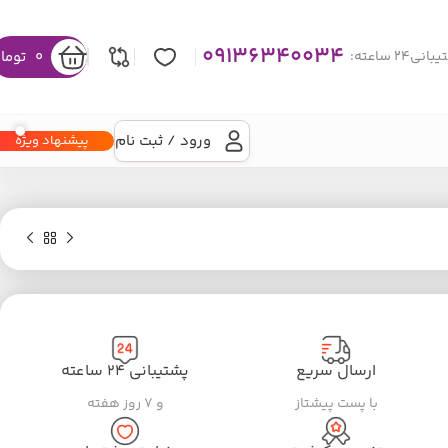
09136340034
0
توما
نی۲۴ ساعته:
ورود / ثبت نام
پیشنهاد ویژه
ارسال سریع
پشتیبانی ۲۴ ساعته
با پست پیشتاز
و ۷ روز هفته