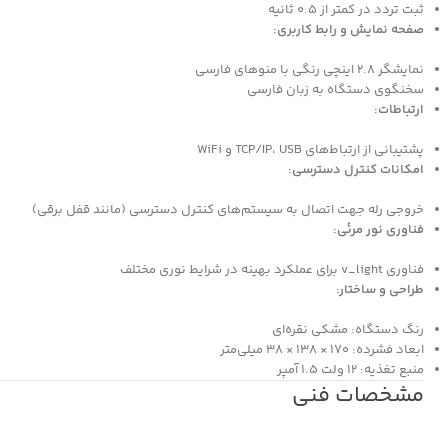
ثبت تردد در کمتر از 0.5 ثانیه
صفحه نمایش و رابط کاربری:
نمایشگر 2.8 اینچی رنگی با منوهای فارسی
سخنگوی دستگاه به زبان فارسی
ارتباطات:
پشتیبانی از ارتباط‌های TCP/IP، USB و WiFi
امکانات کنترل دسترسی:
خروجی رله جهت اتصال به سیستم‌های کنترل دسترسی (مانند قفل برقی)
فناوری نور مرئی:
فناوری v_light برای عملکرد بهینه در شرایط نوری مختلف
طراحی و ساختار:
رنگ دستگاه: مشکی نقره‌ای
ابعاد فشرده: 170 × 138 × 38 میلی‌متر
منبع تغذیه: 12 ولت 1.5 آمپر
مشخصات فنی