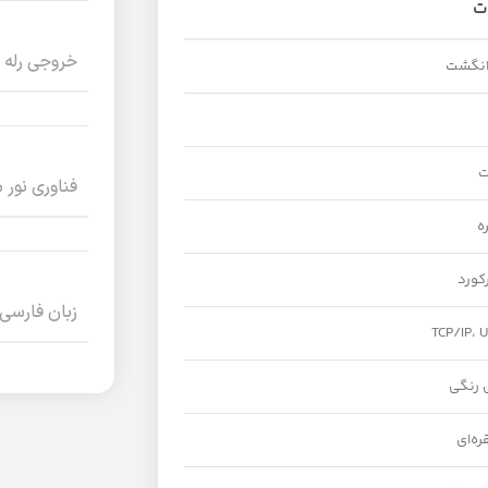
ت
خروجی رله
فناوری نور 
زبان فارسی
TCP/IP، 
ه‌ای