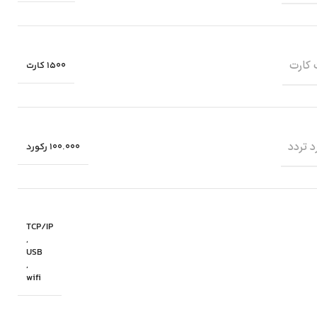
کارت
1500 کارت
 تردد
100.000 رکورد
TCP/IP
,
USB
,
wifi