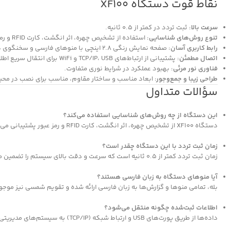
نقاط قوت دستگاه XF100
سرعت بالا:
ثبت تردد در کمتر از 0.5 ثانیه.
تنوع روش‌های شناسایی:
استفاده از تشخیص چهره، اثر انگشت، کارت RFID و رمز عبور برای افزایش دقت و امنیت.
رابط کاربری آسان:
صفحه نمایش رنگی 2.8 اینچی با منوهای فارسی و سخنگوی داخلی.
اتصال مطمئن:
پشتیبانی از ارتباط‌های TCP/IP، USB و WiFi برای انتقال سریع اطلاعات.
فناوری نور مرئی:
بهبود عملکرد در شرایط نوری متفاوت.
طراحی زیبا و جمع‌وجور:
ابعاد مناسب و ساختار مقاوم، مناسب برای نصب در محی
سؤالات متداول
این دستگاه از چه روش‌های شناسایی استفاده می‌کند؟
دستگاه XF100 از تشخیص چهره، اثر انگشت، کارت RFID و رمز عبور پشتیبانی می‌کند.
زمان ثبت تردد با این دستگاه چقدر است؟
زمان ثبت تردد کمتر از 0.5 ثانیه است که سرعت و دقت بالای سیستم را تضمین می‌کند.
آیا منوهای دستگاه به زبان فارسی هستند؟
بله، تمامی منوها و گزارش‌ها به زبان فارسی ارائه شده و تقویم شمسی نیز موج
اطلاعات ثبت‌شده چگونه منتقل می‌شود؟
داده‌ها از طریق پورت‌های USB و ارتباط شبکه (TCP/IP) به سیستم‌های مدیریتی منتقل می‌شوند.