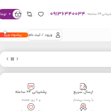
09136340034
0
توما
نی۲۴ ساعته:
ورود / ثبت نام
پیشنهاد ویژه
ارسال سریع
پشتیبانی ۲۴ ساعته
با پست پیشتاز
و ۷ روز هفته