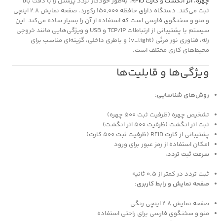
چهره
،
اثر انگشت
و
کارت RFID
، به‌طور خودکار تردد پرسنل را با دقت بالا
ثبت می‌کند. دستگاه دارای حافظه 150,000 رکورد، صفحه نمایش 2.8 اینچی
و منو و سخنگوی فارسی است که استفاده از آن را بسیار ساده می‌کند. این
سیستم با پشتیبانی از ارتباطات TCP/IP و USB و ویژگی‌هایی مانند خروجی
رله، فناوری نور مرئی (v_light) و باطری داخلی، گزینه‌ای مناسب برای
محیط‌های کاری مختلف است.
ویژگی‌ها و قابلیت‌ها
روش‌های شناسایی:
تشخیص چهره (ظرفیت ثبت 500 چهره)
ثبت اثر انگشت (ظرفیت 500 اثر انگشت)
پشتیبانی از کارت RFID (ظرفیت ثبت 500 کارت)
امکان استفاده از رمز عبور برای ورود
سرعت ثبت تردد:
ثبت تردد در کمتر از 0.5 ثانیه
صفحه نمایش و رابط کاربری:
صفحه نمایش 2.8 اینچی رنگی
منو و سخنگوی فارسی برای راحتی استفاده