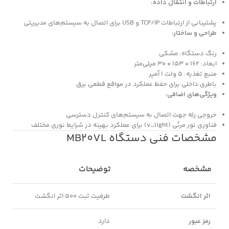
ارتباطات و انتقال داده:
پشتیبانی از ارتباطات TCP/IP و USB برای اتصال به سیستم‌های مدیریتی
طراحی و ساختار:
رنگ دستگاه: مشکی
ابعاد: 162 × 153 × 30 میلی‌متر
منبع تغذیه: 5 ولت 1 آمپر
باطری داخلی برای حفظ عملکرد در مواقع قطعی برق
ویژگی‌های اضافی:
خروجی رله جهت اتصال به سیستم‌های کنترل دسترسی
فناوری نور مرئی (v_light) برای عملکرد بهینه در شرایط نوری مختلف
مشخصات فنی دستگاه MB20VL
مشخصه
توضیحات
اثر انگشت
ظرفیت ثبت 500 اثر انگشت
رمز عبور
دارد