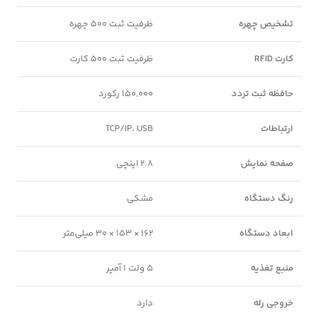
تشخیص چهره
ظرفیت ثبت 500 چهره
کارت RFID
ظرفیت ثبت 500 کارت
حافظه ثبت تردد
150,000 رکورد
ارتباطات
TCP/IP، USB
صفحه نمایش
2.8 اینچی
رنگ دستگاه
مشکی
ابعاد دستگاه
162 × 153 × 30 میلی‌متر
منبع تغذیه
5 ولت 1 آمپر
خروجی رله
دارد