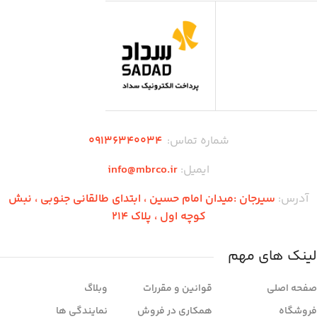
شماره تماس:
۰۹136340034
ایمیل:
info@mbrco.ir
آدرس:
سیرجان :میدان امام حسین ، ابتدای طالقانی جنوبی ، نبش
کوچه اول ، پلاک 214
لینک های مهم
صفحه اصلی
قوانین و مقررات
وبلاگ
فروشگاه
همکاری در فروش
نمایندگی ها