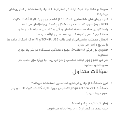
سرعت و دقت بالا:
ثبت تردد در کمتر از 0.5 ثانیه با استفاده از فناوری‌های
پیشرفته.
تنوع روش‌های شناسایی:
استفاده از تشخیص چهره، اثر انگشت، کارت
RFID و رمز عبور، که امنیت را به شکل چشمگیری افزایش می‌دهد.
رابط کاربری ساده:
صفحه نمایش رنگی 2.8 اینچی همراه با منوها و
سخنگوی فارسی تجربه کاربری مطلوبی را ارائه می‌دهد.
اتصال مطمئن:
پشتیبانی از ارتباطات TCP/IP، USB و WiFi که انتقال داده‌ها
را سریع و امن می‌سازد.
فناوری نور مرئی (v_light):
بهبود عملکرد دستگاه در شرایط نوری
متفاوت.
طراحی جمع‌وجور:
ابعاد مناسب و طراحی زیبا، به ویژه برای نصب در
محیط‌های محدود.
سؤالات متداول
این دستگاه از چه روش‌های شناسایی استفاده می‌کند؟
دستگاه SpeedFace V3L از تشخیص چهره، اثر انگشت، کارت RFID و رمز
عبور بهره می‌برد.
زمان ثبت تردد چقدر است؟
ثبت تردد در کمتر از 0.5 ثانیه انجام می‌شود.