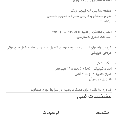
صفحه نمایش و رابط کاربری:
صفحه نمایش 2.8 اینچی رنگی
منو و سخنگوی فارسی همراه با تقویم شمسی
ارتباطات:
اتصال مطمئن از طریق TCP/IP، USB و WiFi
امکانات کنترل دسترسی:
خروجی رله برای اتصال به سیستم‌های کنترل دسترسی مانند قفل‌های برقی
طراحی فیزیکی:
رنگ مشکی
ابعاد فیزیکی: 185 × 58.5 × 19 میلی‌متر
منبع تغذیه: 12 ولت 3 آمپر
فناوری نور مرئی:
فناوری v_light برای عملکرد بهینه در شرایط نوری متفاوت
مشخصات فنی
مشخصه
توضیحات