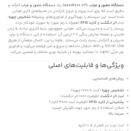
دستگاه حضور و غیاب
SpeedFace V3L
یک
دستگاه حضور و غیاب
کارآمد و
دقیق است که برای ثبت ورود و خروج کارکنان در محیط‌های کاری طراحی
شده است. این سیستم با بهره‌گیری از فناوری‌های پیشرفته
تشخیص چهره
،
ثبت
اثر انگشت
و
کارت RFID
(همراه با رمز عبور) به صورت خودکار تردد
پرسنل را ثبت و مدیریت می‌کند. طراحی جمع‌وجور، رابط کاربری ساده به زبان
فارسی و صفحه نمایش رنگی 2.8 اینچی آن، استفاده از این دستگاه را برای
مدیران و کارکنان بسیار راحت می‌سازد. علاوه بر این، اتصال مطمئن از طریق
TCP/IP، USB و WiFi، انتقال داده‌ها را سریع و امن فراهم می‌آورد و فناوری
نور مرئی (v_light) عملکرد بهینه در شرایط نوری مختلف را تضمین می‌کند.
ویژگی‌ها و قابلیت‌های اصلی
روش‌های شناسایی:
تشخیص چهره
(ثبت تا 1000 چهره)
ثبت اثر انگشت
(ظرفیت 1000 اثر انگشت)
پشتیبانی از کارت RFID
(ظرفیت ثبت 3000 کارت)
امکان استفاده از رمز عبور جهت افزایش امنیت
سرعت بالا:
ثبت تردد در کمتر از 0.5 ثانیه